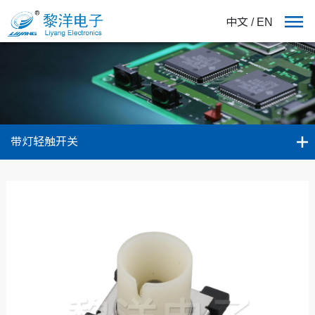
中文
/
EN
带灯轻触开关