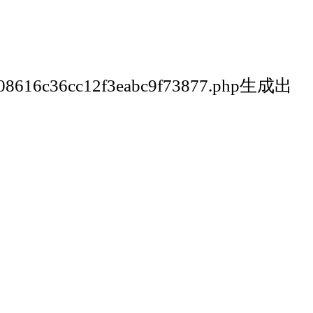
6c08616c36cc12f3eabc9f73877.php生成出