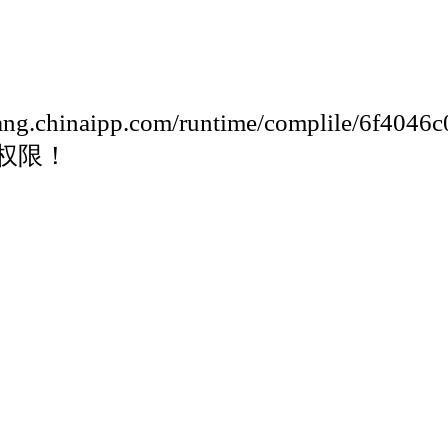
.chinaipp.com/runtime/complile/6f404
权限！