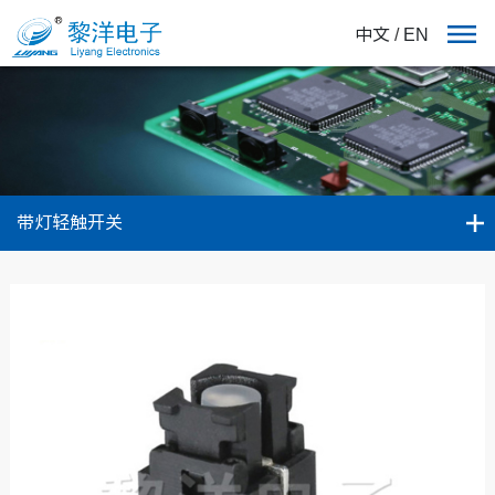
中文
/
EN
带灯轻触开关