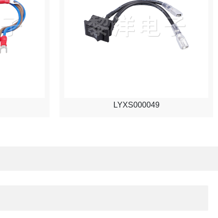
LYXS000049