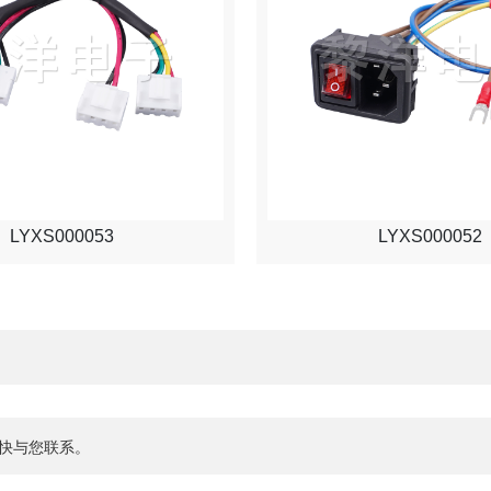
LYXS000053
LYXS000052