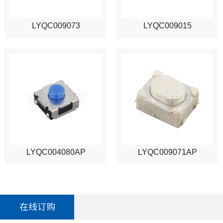
LYQC009073
LYQC009015
LYQC004080AP
LYQC009071AP
在线订购