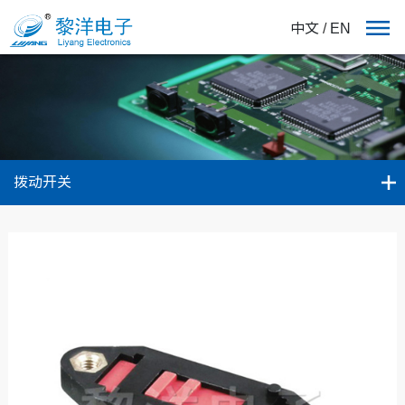
中文
/
EN
拨动开关