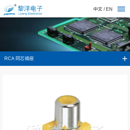
中文
/
EN
RCA 同芯插座