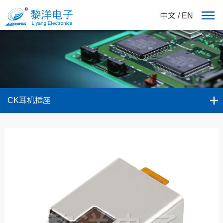
中文
/
EN
CK耳机插座